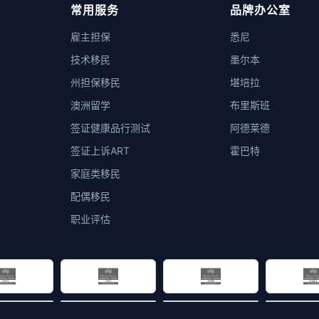
常用服务
品牌办公室
雇主担保
悉尼
技术移民
墨尔本
州担保移民
堪培拉
澳洲留学
布里斯班
签证健康品行测试
阿德莱德
签证上诉ART
霍巴特
家庭类移民
配偶移民
职业评估