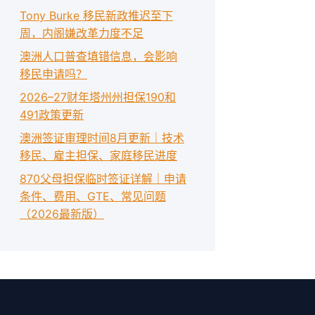
Tony Burke 移民新政推迟至下
周，内阁嫌改革力度不足
澳洲人口普查填错信息，会影响
移民申请吗？
2026–27财年塔州州担保190和
491政策更新
澳洲签证审理时间8月更新｜技术
移民、雇主担保、家庭移民进度
870父母担保临时签证详解｜申请
条件、费用、GTE、常见问题
（2026最新版）