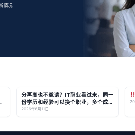
析情况
分再高也不邀请？IT职业看过来，同一
月
份学历和经验可以换个职业，多个成功
2
案例189/190上岸了！
2026年6月11日