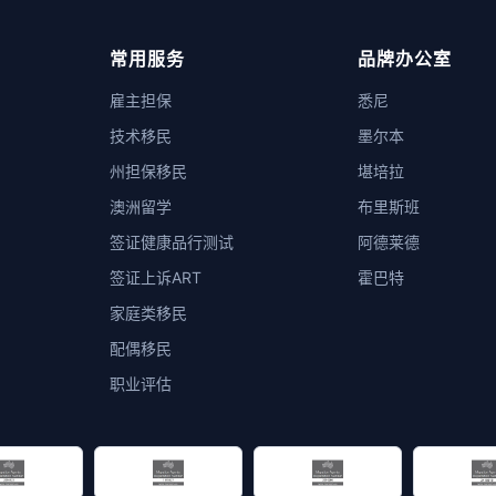
常用服务
品牌办公室
雇主担保
悉尼
技术移民
墨尔本
州担保移民
堪培拉
澳洲留学
布里斯班
签证健康品行测试
阿德莱德
签证上诉ART
霍巴特
家庭类移民
配偶移民
职业评估