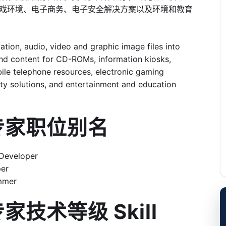
戏环境、电子商务、电子安全解决方案以及环境和教育
ion, audio, video and graphic image files into
nd content for CD-ROMs, information kiosks,
ile telephone resources, electronic gaming
y solutions, and entertainment and education
体专家职位别名
Developer
per
mmer
专家技术等级 Skill