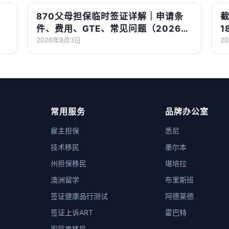
870父母担保临时签证详解｜申请条
截
件、费用、GTE、常见问题（2026最
1
新版）
2026年8月3日
2
常用服务
品牌办公室
雇主担保
悉尼
技术移民
墨尔本
州担保移民
堪培拉
澳洲留学
布里斯班
签证健康品行测试
阿德莱德
签证上诉ART
霍巴特
家庭类移民