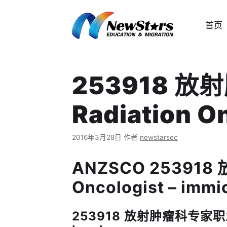
跳
至
首页
内
容
253918 
Radiation O
2016年3月28日
作者
newstarsec
ANZSCO 253918
Oncologist – immi
253918 放射肿瘤科专家职业描述