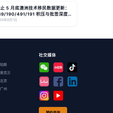
止 5 月底澳洲技术移民数据更新：
89/190/491/191 积压与批签深度解
读
026年8月1日
社交媒体
珀斯
奥克兰
北京
广州
预约咨询