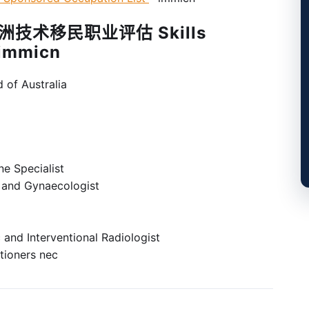
洲技术移民职业评估 Skills
 immicn
f Australia
Specialist
d Gynaecologist
Interventional Radiologist
oners nec