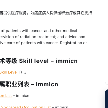
者提供医疗服务，为癌症病人提供缓释治疗或其它支持
f patients with cancer and other medical
rvision of radiation treatment; and advice and
ive care of patients with cancer. Registration or
 Skill level – immicn
kill Level
1）。
职业列表 – immicn
n List
– immicn
ponsored Occupation List
– immicn