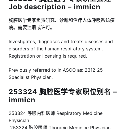
Job description – immicn
胸腔医学专家负责研究、诊断和治疗人体呼吸系统疾
病。需要注册或许可。
Investigates, diagnoses and treats diseases and
disorders of the human respiratory system.
Registration or licensing is required.
Previously referred to in ASCO as: 2312-25
Specialist Physician.
253324 胸腔医学专家职位别名 –
immicn
253324 呼吸内科医师 Respiratory Medicine
Physician
253324 胸腔医师 Thoracic Medicine Physician