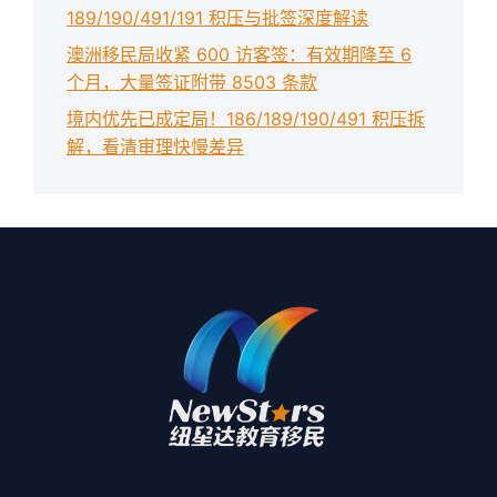
189/190/491/191 积压与批签深度解读
澳洲移民局收紧 600 访客签：有效期降至 6
个月，大量签证附带 8503 条款
境内优先已成定局！186/189/190/491 积压拆
解，看清审理快慢差异