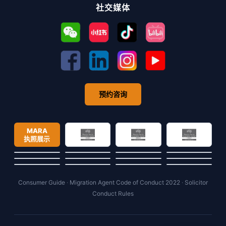
社交媒体
预约咨询
MARA
执照展示
Consumer Guide
·
Migration Agent Code of Conduct 2022
·
Solicitor
Conduct Rules