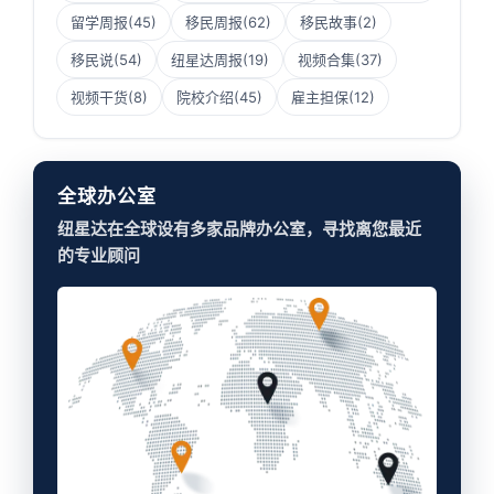
留学周报
(45)
移民周报
(62)
移民故事
(2)
移民说
(54)
纽星达周报
(19)
视频合集
(37)
视频干货
(8)
院校介绍
(45)
雇主担保
(12)
全球办公室
纽星达在全球设有多家品牌办公室，寻找离您最近
的专业顾问