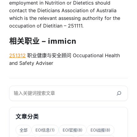
employment in Nutrition or Dietetics should
contact the Dieticians Association of Australia
which is the relevant assessing authority for the
occupation of Dietitian – 251111.
相关职业 – immicn
251312
职业健康与安全顾问 Occupational Health
and Safety Adviser
搜
索
文章分类
全部
EOI信息
(1)
EOI官报
(8)
EOI战报
(8)