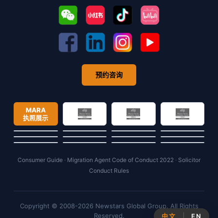
预约咨询
MARA
执照展示
Consumer Guide
·
Migration Agent Code of Conduct 2022
·
Solicitor
Conduct Rules
Copyright © 2008-2026 Newstars Global Group. All Rights
Reserved.
中文
EN