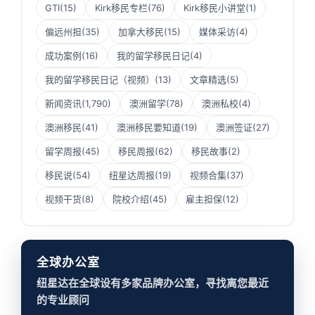
GTI
(15)
Kirk移民专栏
(76)
Kirk移民小讲堂
(1)
偏远州担
(35)
加拿大移民
(15)
媒体采访
(4)
成功案例
(16)
我的留学移民日记
(4)
我的留学移民日记（视频）
(13)
文章精选
(5)
新闻资讯
(1,790)
澳洲留学
(78)
澳洲私校
(4)
澳洲移民
(41)
澳洲移民要知道
(19)
澳洲签证
(27)
留学周报
(45)
移民周报
(62)
移民故事
(2)
移民说
(54)
纽星达周报
(19)
视频合集
(37)
视频干货
(8)
院校介绍
(45)
雇主担保
(12)
全球办公室
纽星达在全球设有多家品牌办公室，寻找离您最近
的专业顾问