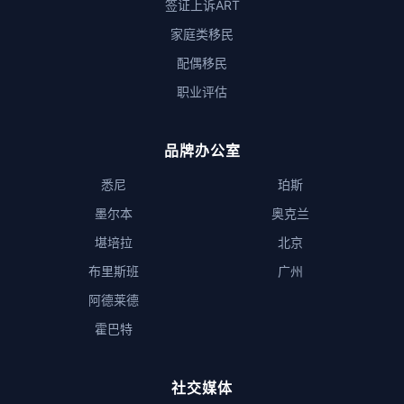
签证上诉ART
家庭类移民
配偶移民
职业评估
品牌办公室
悉尼
珀斯
墨尔本
奥克兰
堪培拉
北京
布里斯班
广州
阿德莱德
霍巴特
社交媒体