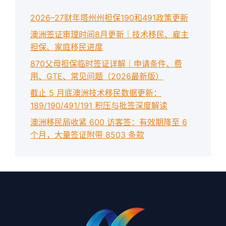
2026–27财年塔州州担保190和491政策更新
澳洲签证审理时间8月更新｜技术移民、雇主
担保、家庭移民进度
870父母担保临时签证详解｜申请条件、费
用、GTE、常见问题（2026最新版）
截止 5 月底澳洲技术移民数据更新：
189/190/491/191 积压与批签深度解读
澳洲移民局收紧 600 访客签：有效期降至 6
个月，大量签证附带 8503 条款