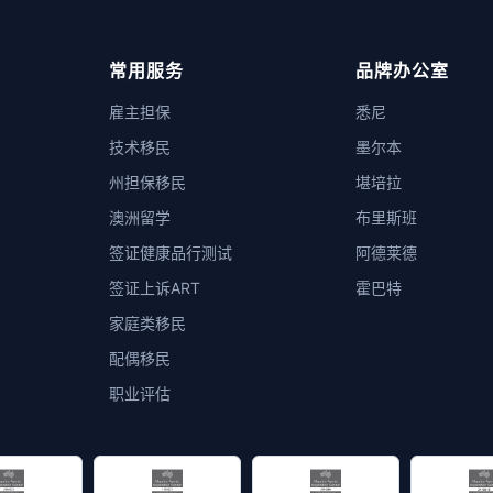
常用服务
品牌办公室
雇主担保
悉尼
技术移民
墨尔本
州担保移民
堪培拉
澳洲留学
布里斯班
签证健康品行测试
阿德莱德
签证上诉ART
霍巴特
家庭类移民
配偶移民
职业评估