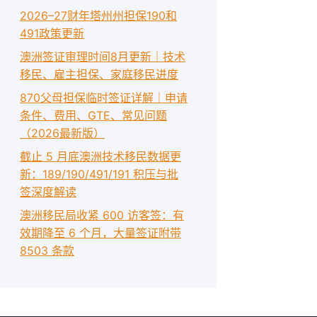
2026–27财年塔州州担保190和
491政策更新
澳洲签证审理时间8月更新｜技术
移民、雇主担保、家庭移民进度
870父母担保临时签证详解｜申请
条件、费用、GTE、常见问题
（2026最新版）
截止 5 月底澳洲技术移民数据更
新：189/190/491/191 积压与批
签深度解读
澳洲移民局收紧 600 访客签：有
效期降至 6 个月，大量签证附带
8503 条款