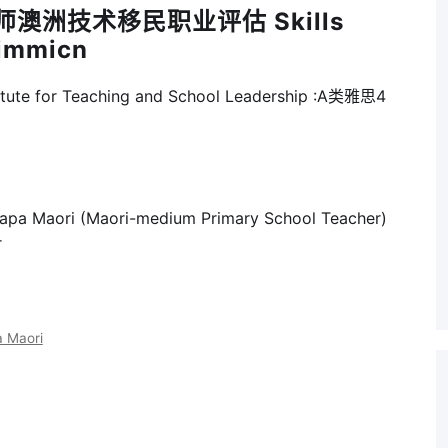
师澳洲技术移民职业评估 Skills
 immicn
te for Teaching and School Leadership :A类雅思4
Maori (Maori-medium Primary School Teacher)
r
 Maori