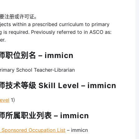
需要注册或许可证。
ects within a prescribed curriculum to primary
g is required. Previously referred to in ASCO as:
er.
职位别名 – immicn
 School Teacher-Librarian
等级 Skill Level – immicn
evel
1）
师所属职业列表 – immicn
onsored Occupation List
– immicn