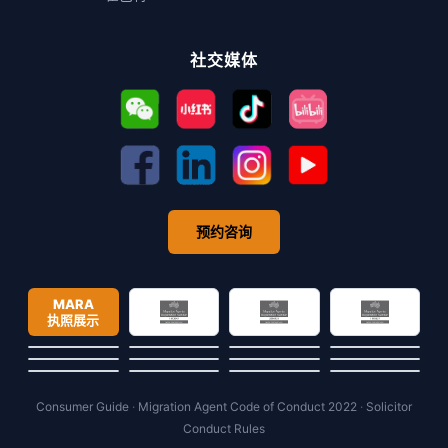
社交媒体
预约咨询
MARA
执照展示
Consumer Guide
·
Migration Agent Code of Conduct 2022
·
Solicitor
Conduct Rules