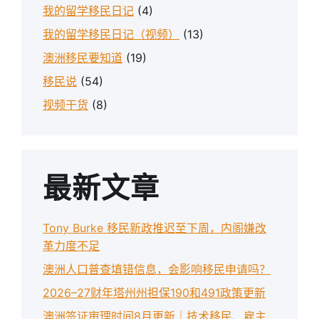
我的留学移民日记
(4)
我的留学移民日记（视频）
(13)
澳洲移民要知道
(19)
移民说
(54)
视频干货
(8)
最新文章
Tony Burke 移民新政推迟至下周，内阁嫌改
革力度不足
澳洲人口普查填错信息，会影响移民申请吗？
2026–27财年塔州州担保190和491政策更新
澳洲签证审理时间8月更新｜技术移民、雇主