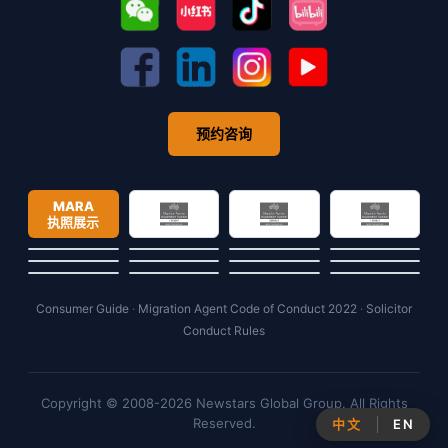
预约咨询
MARA
执照展示
Consumer Guide
·
Migration Agent Code of Conduct 2022
·
Solicitor
Conduct Rules
Copyright © 2008-2026 Newstars Global Group. All Rights
Reserved.
中文
EN