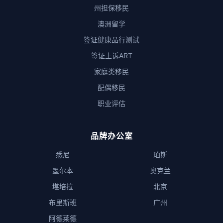
州担保移民
澳洲留学
签证健康品行测试
签证上诉ART
家庭类移民
配偶移民
职业评估
品牌办公室
悉尼
珀斯
墨尔本
奥克兰
堪培拉
北京
布里斯班
广州
阿德莱德