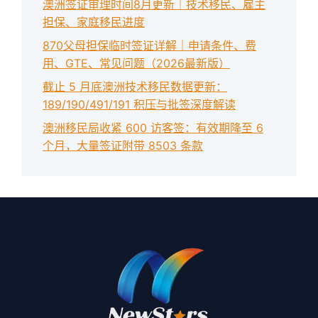
澳洲签证审理时间8月更新｜技术移民、雇主
担保、家庭移民进度
870父母担保临时签证详解｜申请条件、费
用、GTE、常见问题（2026最新版）
截止 5 月底澳洲技术移民数据更新：
189/190/491/191 积压与批签深度解读
澳洲移民局收紧 600 访客签：有效期降至 6
个月，大量签证附带 8503 条款