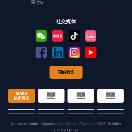
霍巴特
社交媒体
预约咨询
MARA
执照展示
Consumer Guide
·
Migration Agent Code of Conduct 2022
·
Solicitor
Conduct Rules