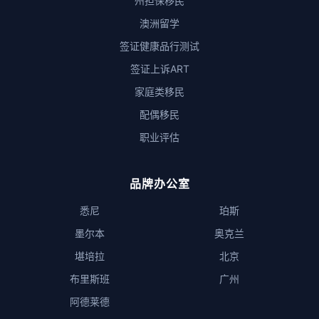
州担保移民
澳洲留学
签证健康品行测试
签证上诉ART
家庭类移民
配偶移民
职业评估
品牌办公室
悉尼
珀斯
墨尔本
奥克兰
堪培拉
北京
布里斯班
广州
阿德莱德