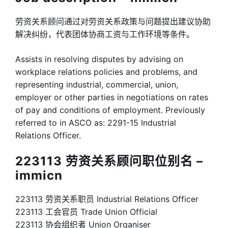
劳资关系顾问通过对劳资关系政策与问题提出建议协助
解决纠纷，代表团体协商工资与工作环境等条件。
Assists in resolving disputes by advising on
workplace relations policies and problems, and
representing industrial, commercial, union,
employer or other parties in negotiations on rates
of pay and conditions of employment. Previously
referred to in ASCO as: 2291-15 Industrial
Relations Officer.
223113 劳资关系顾问职位别名 –
immicn
223113 劳资关系职员 Industrial Relations Officer
223113 工会官员 Trade Union Official
223113 协会组织者 Union Organiser