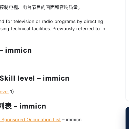
，控制电视、电台节目的画面和音响质量。
nd for television or radio programs by directing
ng technical facilities. Previously referred to in
 immicn
l level – immicn
evel
1）
 – immicn
onsored Occupation List
– immicn