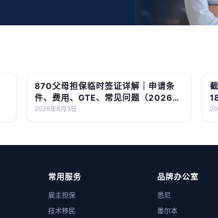
870父母担保临时签证详解｜申请条
截
件、费用、GTE、常见问题（2026最
1
新版）
2026年8月3日
2
常用服务
品牌办公室
雇主担保
悉尼
技术移民
墨尔本