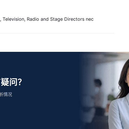
sion, Radio and Stage Directors nec
有疑问？
析情况