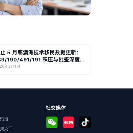
止 5 月底澳洲技术移民数据更新：
89/190/491/191 积压与批签深度解
读
026年8月1日
社交媒体
珀斯
奥克兰