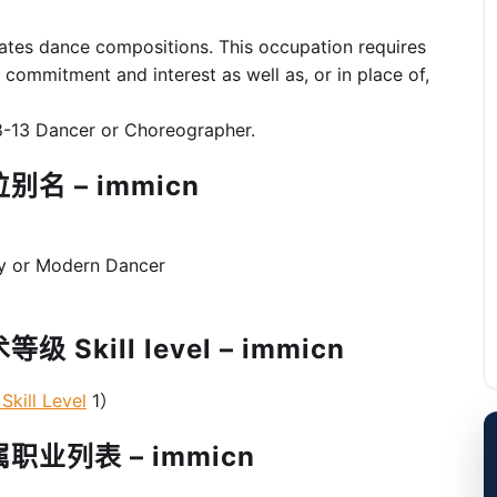
ates dance compositions. This occupation requires
l commitment and interest as well as, or in place of,
8-13 Dancer or Choreographer.
名 – immicn
or Modern Dancer
Skill level – immicn
kill Level
1）
职业列表 – immicn