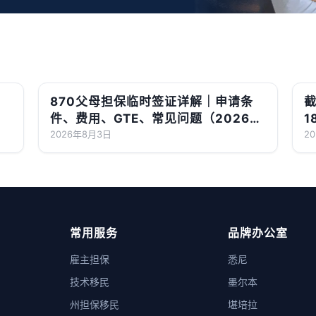
870父母担保临时签证详解｜申请条
截
件、费用、GTE、常见问题（2026最
1
新版）
2026年8月3日
2
常用服务
品牌办公室
雇主担保
悉尼
技术移民
墨尔本
州担保移民
堪培拉