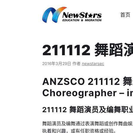
跳
至
首页
内
容
211112 舞
2016年3月29日
作者
newstarsec
ANZSCO 211112 
Choreographer – 
211112 舞蹈演员及编舞职业描述 
舞蹈演员及编舞通过表演舞蹈或创作舞曲娱
执着和兴趣，或有任职资格或经验。