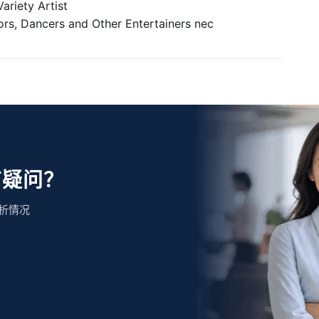
iety Artist
ncers and Other Entertainers nec
有疑问？
析情况