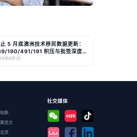
止 5 月底澳洲技术移民数据更新：
89/190/491/191 积压与批签深度解
读
026年8月1日
社交媒体
珀斯
奥克兰
北京