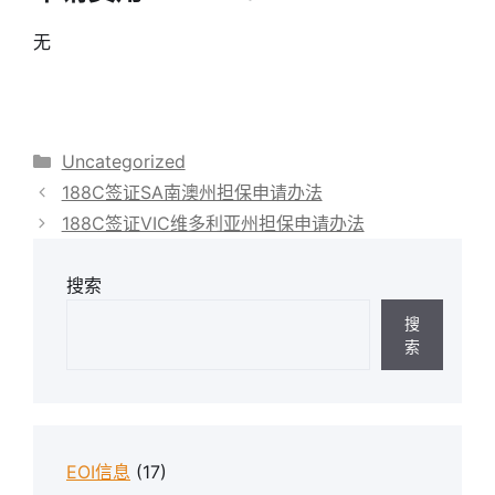
无
分
Uncategorized
类
188C签证SA南澳州担保申请办法
188C签证VIC维多利亚州担保申请办法
搜索
搜
索
EOI信息
(17)