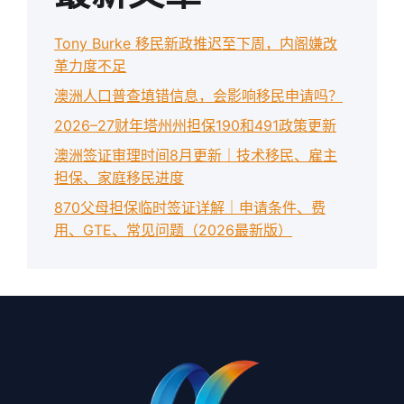
Tony Burke 移民新政推迟至下周，内阁嫌改
革力度不足
澳洲人口普查填错信息，会影响移民申请吗？
2026–27财年塔州州担保190和491政策更新
澳洲签证审理时间8月更新｜技术移民、雇主
担保、家庭移民进度
870父母担保临时签证详解｜申请条件、费
用、GTE、常见问题（2026最新版）