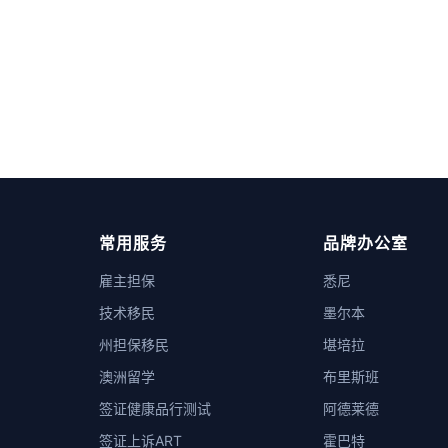
常用服务
品牌办公室
雇主担保
悉尼
技术移民
墨尔本
州担保移民
堪培拉
澳洲留学
布里斯班
签证健康品行测试
阿德莱德
签证上诉ART
霍巴特