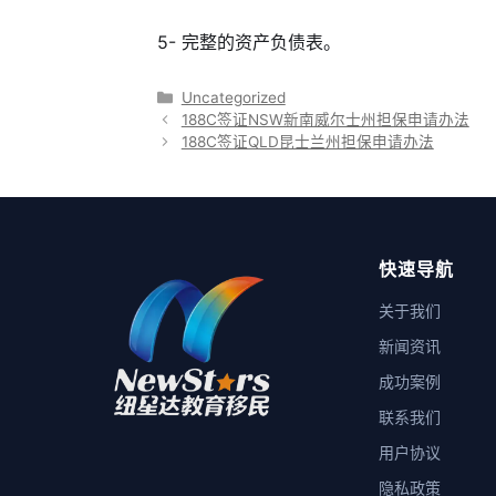
5- 完整的资产负债表。
分
Uncategorized
类
188C签证NSW新南威尔士州担保申请办法
188C签证QLD昆士兰州担保申请办法
快速导航
关于我们
新闻资讯
成功案例
联系我们
用户协议
隐私政策