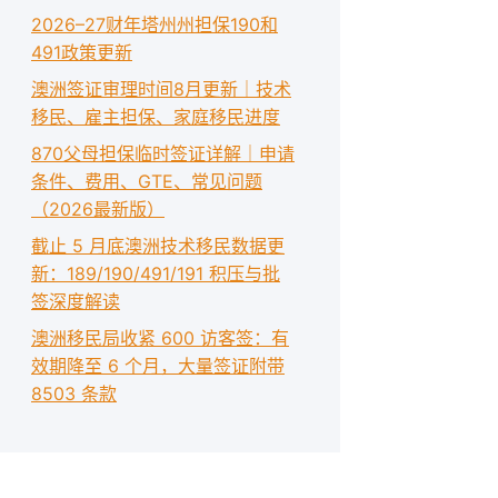
2026–27财年塔州州担保190和
491政策更新
澳洲签证审理时间8月更新｜技术
移民、雇主担保、家庭移民进度
870父母担保临时签证详解｜申请
条件、费用、GTE、常见问题
（2026最新版）
截止 5 月底澳洲技术移民数据更
新：189/190/491/191 积压与批
签深度解读
澳洲移民局收紧 600 访客签：有
效期降至 6 个月，大量签证附带
8503 条款