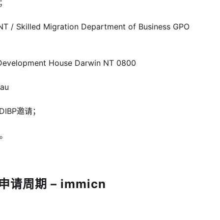
号；
killed Migration Department of Business GPO
elopment House Darwin NT 0800
au
DIBP邀请；
请。
请周期 – immicn