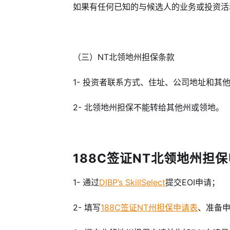
如果有任何已知的与候选人的业务或投资活
（三）
NT北领地州担保条款
1- 投资者联系方式、住址、公司地址和其
2- 北领地州担保不能转给其他州或领地。
188C签证NT北领地州担保申
1- 通过
DIBP’s SkillSelect
提交EOI申请；
2- 填写
188C签证NT州担保申请表
、准备