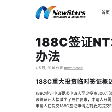
跳
至
首页
内
容
188C签证N
办法
4 5 月, 2016
作者
newstarsec
188C重大投资临时签证概述 –
188C签证申请要求申请人至少投资500
该签证还大幅减少了居住要求，申请人只需在
申请人在提交188C签证申请之前要先提交