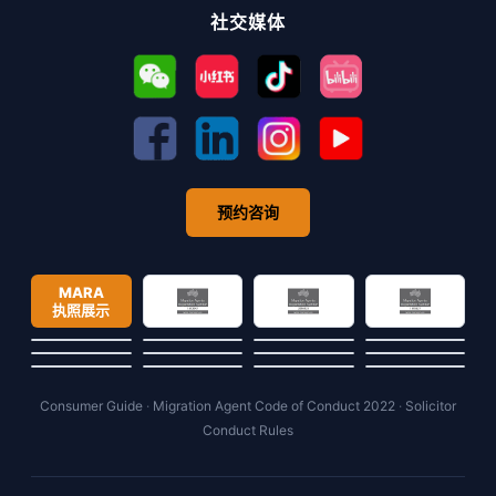
社交媒体
预约咨询
MARA
执照展示
Consumer Guide
·
Migration Agent Code of Conduct 2022
·
Solicitor
Conduct Rules