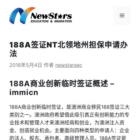
跳
至
菜
内
容
单
188A签证NT北领地州担保申请办
法
2016年5月4日
作者
newstarsec
188A商业创新临时签证概述 –
immicn
188A商业创新临时签证，是澳洲商业移民188签证三大
类别之一。澳洲政府希望借此吸引真正有创新能力的专
业技术和管理人才来澳洲经商和创业，为澳洲注入资
金、创造就业机会。主要面向四种类型的申请人：企业
的法人、股东、承包者、高级管理人员。188A签证是