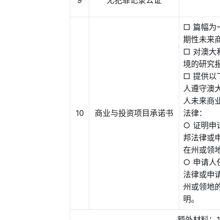
□ 篇幅
期性未来
□ 对澳
境的研究
□ 提供
人遵守澳
人未来商
10
商业与投资项目承诺书
法律：
○ 证明
邦法律或
在州或领
○ 申请
法律或申
州或领地
明。
额外材料：1