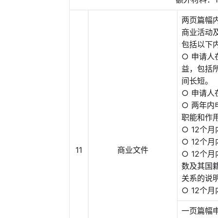
两页篇幅
商业活动
包括以下
○ 申请
益，包括
间长短。
○ 申请
○ 两年
职能和作
○ 12个
○ 12个
11
商业文件
○ 12个
数及其国
关系的说
○ 12个
一页篇幅