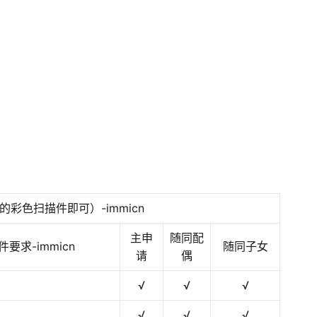
彩色扫描件即可）-immicn
主申
随同配
件要求-immicn
随同子女
请
偶
√
√
√
√
√
√