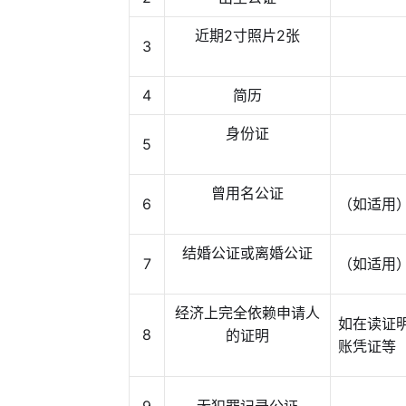
近期2寸照片2张
3
4
简历
身份证
5
曾用名公证
6
（如适用
结婚公证或离婚公证
7
（如适用
经济上完全依赖申请人
如在读证
8
的证明
账凭证等
9
无犯罪记录公证