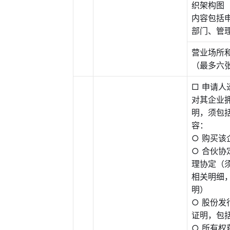
织架构图
内容包括
部门、管
营业场所
（最多六
□ 申请
对其企业
明，须包
容：
○ 购买该
○ 合伙
理协定（
相关明细
明）
○ 股份
证明，包
○ 所有权