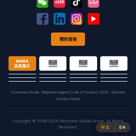
预约咨询
MARA
执照展示
Consumer Guide
·
Migration Agent Code of Conduct 2022
·
Solicitor
Conduct Rules
Copyright © 2008-2026 Newstars Global Group. All Rights
Reserved.
中文
EN