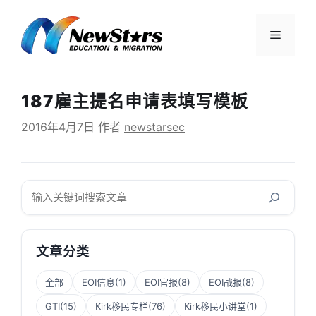
跳
至
菜
内
容
单
187雇主提名申请表填写模板
2016年4月7日
作者
newstarsec
搜
索
文章分类
全部
EOI信息
(1)
EOI官报
(8)
EOI战报
(8)
GTI
(15)
Kirk移民专栏
(76)
Kirk移民小讲堂
(1)