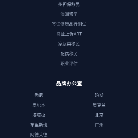
州担保移民
澳洲留学
签证健康品行测试
签证上诉ART
家庭类移民
配偶移民
职业评估
品牌办公室
悉尼
珀斯
墨尔本
奥克兰
堪培拉
北京
布里斯班
广州
阿德莱德