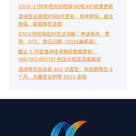
2026–27财年塔州州担保190和491政策更新
澳洲签证审理时间8月更新｜技术移民、雇主
担保、家庭移民进度
870父母担保临时签证详解｜申请条件、费
用、GTE、常见问题（2026最新版）
截止 5 月底澳洲技术移民数据更新：
189/190/491/191 积压与批签深度解读
澳洲移民局收紧 600 访客签：有效期降至 6
个月，大量签证附带 8503 条款