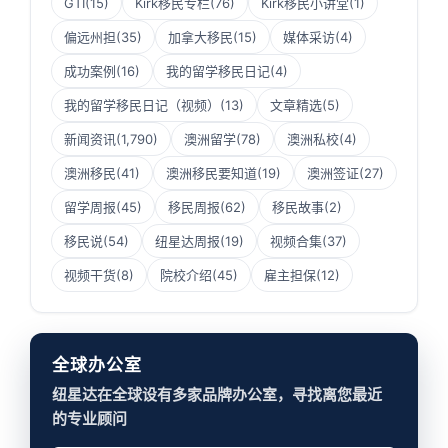
GTI
(15)
Kirk移民专栏
(76)
Kirk移民小讲堂
(1)
偏远州担
(35)
加拿大移民
(15)
媒体采访
(4)
成功案例
(16)
我的留学移民日记
(4)
我的留学移民日记（视频）
(13)
文章精选
(5)
新闻资讯
(1,790)
澳洲留学
(78)
澳洲私校
(4)
澳洲移民
(41)
澳洲移民要知道
(19)
澳洲签证
(27)
留学周报
(45)
移民周报
(62)
移民故事
(2)
移民说
(54)
纽星达周报
(19)
视频合集
(37)
视频干货
(8)
院校介绍
(45)
雇主担保
(12)
全球办公室
纽星达在全球设有多家品牌办公室，寻找离您最近
的专业顾问