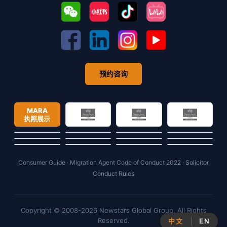
预约咨询
MARA
执照展示
Consumer Guide
·
Migration Agent Code of Conduct 2022
·
Solicitor
Conduct Rules
Copyright © 2008-2026 Newstars Global Group. All Rights
Reserved.
中文
EN