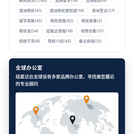
新闻资讯
(1,790)
澳洲留学
(78)
澳洲私校
(4)
澳洲移民
(41)
澳洲移民要知道
(19)
澳洲签证
(27)
留学周报
(45)
移民周报
(62)
移民故事
(2)
移民说
(54)
纽星达周报
(19)
视频合集
(37)
视频干货
(8)
院校介绍
(45)
雇主担保
(12)
全球办公室
纽星达在全球设有多家品牌办公室，寻找离您最近
的专业顾问