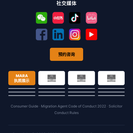
社交媒体
预约咨询
MARA
执照展示
Consumer Guide
·
Migration Agent Code of Conduct 2022
·
Solicitor
Conduct Rules