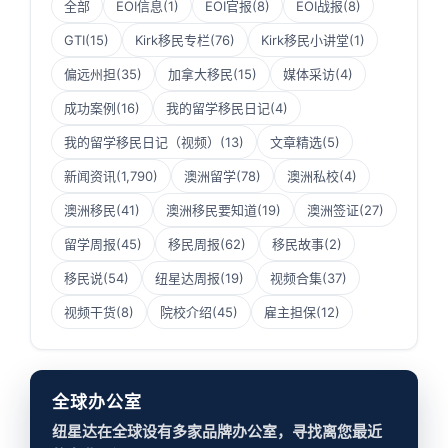
全部
EOI信息
(1)
EOI官报
(8)
EOI战报
(8)
GTI
(15)
Kirk移民专栏
(76)
Kirk移民小讲堂
(1)
偏远州担
(35)
加拿大移民
(15)
媒体采访
(4)
成功案例
(16)
我的留学移民日记
(4)
我的留学移民日记（视频）
(13)
文章精选
(5)
新闻资讯
(1,790)
澳洲留学
(78)
澳洲私校
(4)
澳洲移民
(41)
澳洲移民要知道
(19)
澳洲签证
(27)
留学周报
(45)
移民周报
(62)
移民故事
(2)
移民说
(54)
纽星达周报
(19)
视频合集
(37)
视频干货
(8)
院校介绍
(45)
雇主担保
(12)
全球办公室
纽星达在全球设有多家品牌办公室，寻找离您最近