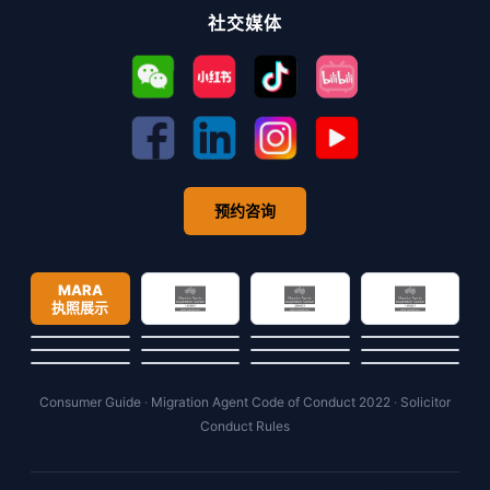
社交媒体
预约咨询
MARA
执照展示
Consumer Guide
·
Migration Agent Code of Conduct 2022
·
Solicitor
Conduct Rules