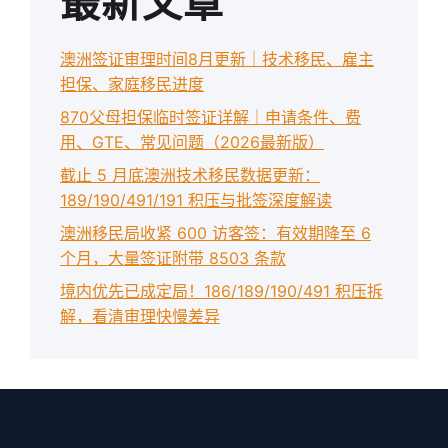
最新文章
澳洲签证审理时间8月更新｜技术移民、雇主
担保、家庭移民进度
870父母担保临时签证详解｜申请条件、费
用、GTE、常见问题（2026最新版）
截止 5 月底澳洲技术移民数据更新：
189/190/491/191 积压与批签深度解读
澳洲移民局收紧 600 访客签：有效期降至 6
个月，大量签证附带 8503 条款
境内优先已成定局！186/189/190/491 积压拆
解，看清审理快慢差异