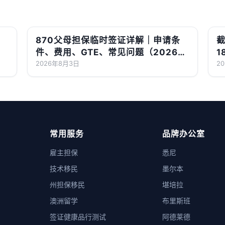
870父母担保临时签证详解｜申请条
截
件、费用、GTE、常见问题（2026最
1
新版）
2026年8月3日
2
常用服务
品牌办公室
雇主担保
悉尼
技术移民
墨尔本
州担保移民
堪培拉
澳洲留学
布里斯班
签证健康品行测试
阿德莱德