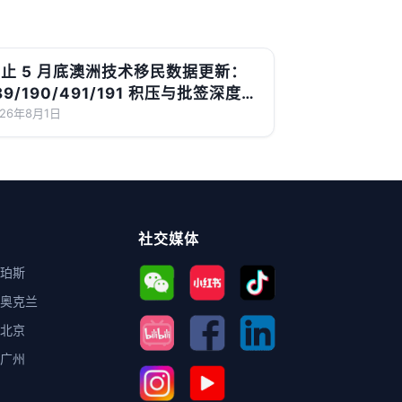
止 5 月底澳洲技术移民数据更新：
89/190/491/191 积压与批签深度解
读
026年8月1日
社交媒体
珀斯
奥克兰
北京
广州