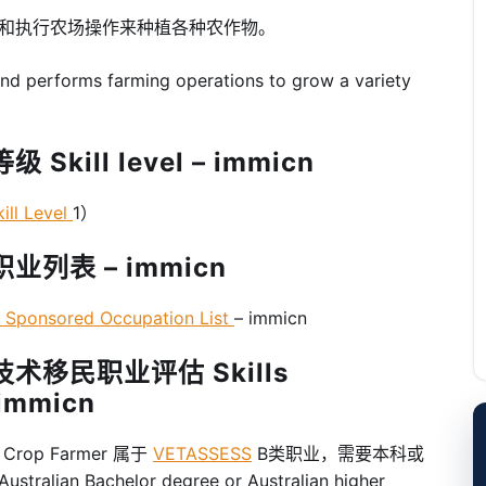
和执行农场操作来种植各种农作物。
 and performs farming operations to grow a variety
kill level – immicn
ll Level
1）
业列表 – immicn
onsored Occupation List
– immicn
术移民职业评估 Skills
 immicn
rop Farmer 属于
VETASSESS
B类职业，需要本科或
tralian Bachelor degree or Australian higher