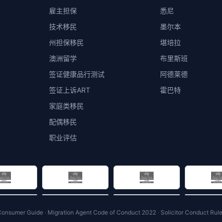
雇主担保
悉尼
技术移民
墨尔本
州担保移民
堪培拉
澳洲留学
布里斯班
签证健康品行测试
阿德莱德
签证上诉ART
霍巴特
家庭类移民
配偶移民
职业评估
Consumer Guide
·
Migration Agent Code of Conduct 2022
·
Solicitor Conduct Rul