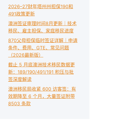
2026–27财年塔州州担保190和
491政策更新
澳洲签证审理时间8月更新｜技术
移民、雇主担保、家庭移民进度
870父母担保临时签证详解｜申请
条件、费用、GTE、常见问题
（2026最新版）
截止 5 月底澳洲技术移民数据更
新：189/190/491/191 积压与批
签深度解读
澳洲移民局收紧 600 访客签：有
效期降至 6 个月，大量签证附带
8503 条款