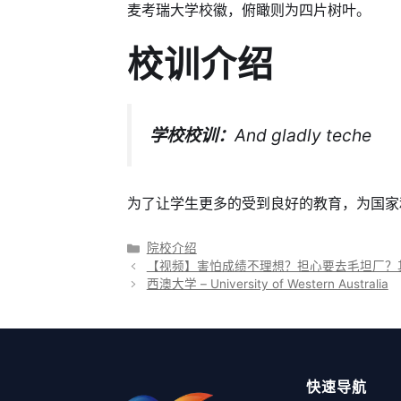
麦考瑞大学校徽，俯瞰则为四片树叶。
校训介绍
学校校训：
And gladly teche
为了让学生更多的受到良好的教育，为国家
分
院校介绍
类
【视频】害怕成绩不理想？担心要去毛坦厂？
西澳大学 – University of Western Australia
快速导航