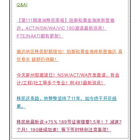
Q&A!
【第111期澳洲移民周报】珀斯和黄金海岸新晋偏
远，ACT/NSW/WA/VIC 190邀请最新消息！
PTE/NAATI都有更新！
偏远地区移民配额增加！珀斯和黄金海岸新晋偏远 喜
忧参半 疑题仍待解！
今天是州担邀请日！NSW/ACT/WA齐发邀请，有会
计/工程/社工等多个专业！附491最新消息！
移民这条路，他整整坚持了11年，如今终于开花结
果。
移民局最新说→75% 189签证审理要1.5年！？减速7
个月！190继续加速！等下签时特别注意事项！