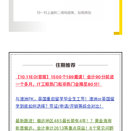
【10.11EOI官报】1500个189邀请！会计90分前进
一个多月，IT工程热门和非热门全降至80分！
与澳洲PK，英国重启留学毕业生工签！澳洲or英国留
学到底如何选择？签证/申请/开销等综合对比！
最新跟进！偏远地区485最长能有4年！？黄金海岸
新晋偏远，会计审计2613等重点获益！8个常见问题