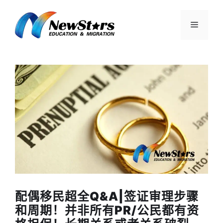
跳
至
菜
内
容
单
配偶移民超全Q&A|签证审理步骤
和周期！并非所有PR/公民都有资