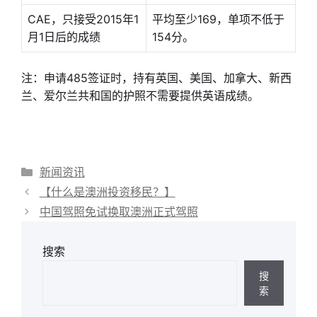
CAE，只接受2015年1
平均至少169，单项不低于
月1日后的成绩
154分。
注：申请485签证时，持有英国、美国、加拿大、新西
兰、爱尔兰共和国的护照不需要提供英语成绩。
分
新闻资讯
类
【什么是澳洲投资移民？】
中国驾照免试换取澳洲正式驾照
搜索
搜
索