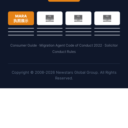
MARA
执照展示
Consumer Guide
·
Migration Agent Code of Conduct 2022
·
Solicitor
Conduct Rules
Copyright © 2008-2026 Newstars Global Group. All Rights
Reserved.