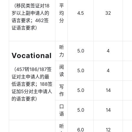
（移民类签证对18
平
岁以上副申请人的
均
4.5
32
语言要求；462签
分
证语言要求）
听
5.0
4
Vocational
力
阅
（457转186/187签
5.0
4
读
证对主申请人的最
低语言要求；188签
写
5.0
14
证加5分对主申请人
作
的语言要求）
口
5.0
14
语
听
6.0
12