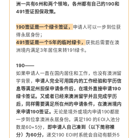
洲一共有6州和两个领地，各州都有自己的190和
491签证担保政策。
190签证是一个绿卡签证，
申请人可以一步到位获
得永居身份；
491签证是一个5年的临时绿卡，
获批后需要在澳
洲境内满足3年居住来转191绿卡。
190——
如果申
请人一直在国内居住和工
作，也没有
澳洲留
学背景
，
申请人完全可用国内的工作经验和学历信
息等满足州担保申请条件后，在境外直接申请190
绿卡签证。
又或者已经来澳洲留学并且完成学历
后，同样需要满足所在州的申请条件，在澳洲境内
来申请190签证。
无论是境外或境
内
申请190都是
一步到位拿澳洲永居身份。
满足190 的EOI入池
分
数是60+
5分，
即申请人自己凑到（以下简称裸
分）为60分，
递交190 EOI时系统会自动有额外5