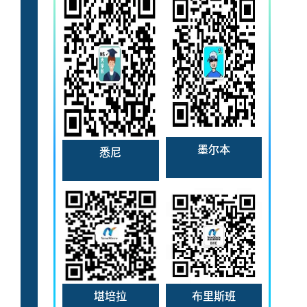
墨尔本
悉尼
堪培拉
布里斯班