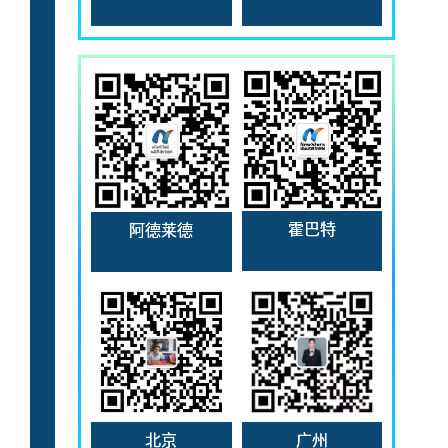
霍巴特
阿德莱德
北京
广州