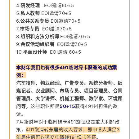
4.
研发经理
EOI邀请60+5
5.
私人教师
EOI邀请70+5
6.
公共关系专员
EOI邀请70+5
7.
市场专员
EOI邀请70+5
8.
组织和方法分析师
EOI邀请70+5
9.
会议活动组织者
EOI邀请70+5
10.
平面设计师
EOI邀请 60+5
本财年我们也有很多491临时绿卡获邀的成功案
例：
汽车技师、物业经理、广告专员、系统分析师、纸
媒记者、农业顾问、市场专员、项目管理员、合同
管理员、大学讲师、机械工程师、数学家、环境顾
问等，
这些职业都是
50+15
获得491州担保的邀
请。
7月新财年对于临时绿卡491签证也是重大利好政
策，
491取消转永居的收入要求，即申请人满足3
年居住后可以递交申请转191绿卡签证
。