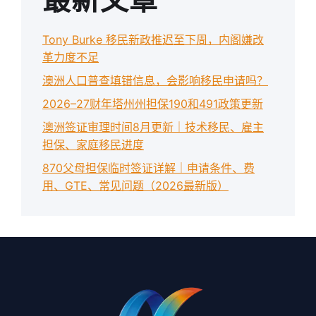
Tony Burke 移民新政推迟至下周，内阁嫌改
革力度不足
澳洲人口普查填错信息，会影响移民申请吗？
2026–27财年塔州州担保190和491政策更新
澳洲签证审理时间8月更新｜技术移民、雇主
担保、家庭移民进度
870父母担保临时签证详解｜申请条件、费
用、GTE、常见问题（2026最新版）