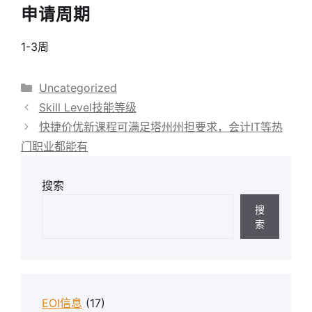
申请周期
1-3周
分
Uncategorized
类
Skill Level技能等级
快捷价优新课程可满足塔州州担要求，会计IT等热
门职业都能有
搜索
搜
索
EOI信息
(17)