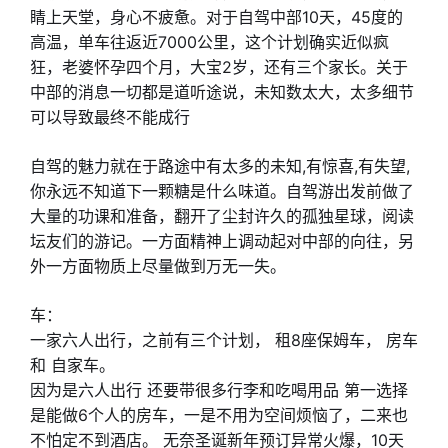
睛上天堂，身心不疲惫。对于自驾中部10天，45度的
高温，单车往返近7000公里，这个计划确实近似疯
狂，老婆怀孕四个月，大宝2岁，还有三个家长。关于
中部的消息一切都是道听途说，未知数太大，太多细节
可以导致最终不能成行
自驾的魅力就在于路途中有太多的未知,有惊喜,有失望,
你永远不知道下一颗糖是什么味道。自驾游出发前做了
大量的功课和准备，翻开了尘封许久的孤独星球，阅读
坛友们的游记。一方面精神上调动起对中部的向往，另
外一方面物质上尽量做到万无一失。
车：
一家六人出行，之前有三个计划， 租8座保姆车， 房车
和 自家车。
因为是六人出行 还要带很多行李和吃喝用品 第一选择
是能做6个人的房车，一是不用为空间烦恼了，二来也
不怕定不到酒店。 无奈圣诞新年预订异常火爆，10天