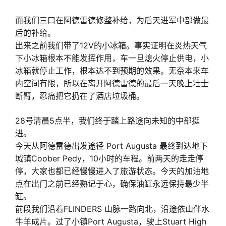
而我们三口在阿德雷德修整补给，为后天进军中部做最
后的补给。
出来之前我们带了12V的小冰箱。事实证明在炎热天气
下小冰箱根本不能发挥作用，车一旦熄火停止供电，小
冰箱就停止工作，根本达不到预期的效果。无奈本来车
内空间有限，所以在离开阿德雷德的最后一天晚上壮士
断臂，忍痛把它扔在了酒店垃圾桶。
28号清晨5点半，我们终于踏上路途向未知的中部挺
进。
今天从阿德雷德出发途径 Port Augusta 最终到达地下
城镇Coober Pedy，10小时的车程。前两天的走走停
停，大家也都已经慢慢进入了旅游状态。今天的加油地
点在出门之前已经熟记于心，确保油缸永远保持最少半
缸。
前段我们沿着FLINDERS 山脉一路向北，沿途依山伴水
牛羊成片。过了小镇Port Augusta，驶上Stuart High