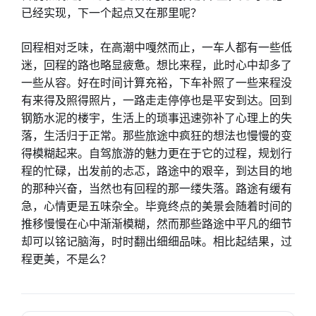
已经实现，下一个起点又在那里呢？
回程相对乏味，在高潮中嘎然而止，一车人都有一些低
迷，回程的路也略显疲惫。想比来程，此时心中却多了
一些从容。好在时间计算充裕，下车补照了一些来程没
有来得及照得照片，一路走走停停也是平安到达。回到
钢筋水泥的楼宇，生活上的琐事迅速弥补了心理上的失
落，生活归于正常。那些旅途中疯狂的想法也慢慢的变
得模糊起来。自驾旅游的魅力更在于它的过程，规划行
程的忙碌，出发前的忐忑，路途中的艰辛，到达目的地
的那种兴奋，当然也有回程的那一缕失落。路途有缓有
急，心情更是五味杂全。毕竟终点的美景会随着时间的
推移慢慢在心中渐渐模糊，然而那些路途中平凡的细节
却可以铭记脑海，时时翻出细细品味。相比起结果，过
程更美，不是么？