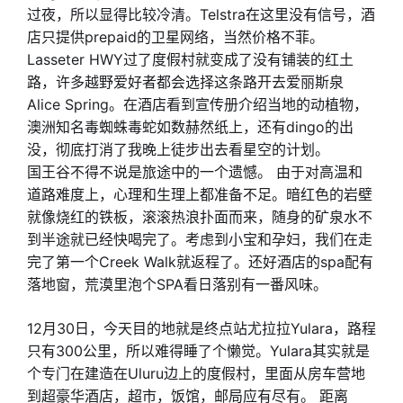
过夜，所以显得比较冷清。Telstra在这里没有信号，酒
店只提供prepaid的卫星网络，当然价格不菲。
Lasseter HWY过了度假村就变成了没有铺装的红土
路，许多越野爱好者都会选择这条路开去爱丽斯泉
Alice Spring。在酒店看到宣传册介绍当地的动植物，
澳洲知名毒蜘蛛毒蛇如数赫然纸上，还有dingo的出
没，彻底打消了我晚上徒步出去看星空的计划。
国王谷不得不说是旅途中的一个遗憾。 由于对高温和
道路难度上，心理和生理上都准备不足。暗红色的岩壁
就像烧红的铁板，滚滚热浪扑面而来，随身的矿泉水不
到半途就已经快喝完了。考虑到小宝和孕妇，我们在走
完了第一个Creek Walk就返程了。还好酒店的spa配有
落地窗，荒漠里泡个SPA看日落别有一番风味。
12月30日，今天目的地就是终点站尤拉拉Yulara，路程
只有300公里，所以难得睡了个懒觉。Yulara其实就是
个专门在建造在Uluru边上的度假村，里面从房车营地
到超豪华酒店，超市，饭馆，邮局应有尽有。 距离