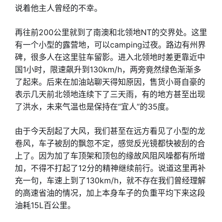
说着他主人曾经的不幸。
再往前200公里就到了南澳和北领地NT的交界处。这里
有一个小型的露营地，可以camping过夜。路边有州界
碑，很多人在这里驻车留影。进入北领地时差更靠近中
国1小时，限速飙升到130km/h，两旁竟然绿色渐渐多
了起来。后来在加油站聊天得知原因，售货小哥自豪的
表示几天前北领地连续下了三天雨，有的地方甚至出现
了洪水，未来气温也是保持在“宜人”的35度。
由于今天刮起了大风，我们甚至在远方看见了小型的龙
卷风，车子被刮的飘忽不定，感觉反光镜都快被刮的合
上了。因为加了车顶架和顶包的缘故风阻风噪都有所增
加，不得不打起了12分的精神继续前行。说道这里再补
充一句，车速上到了130km/h，就不存在我们曾经理解
的高速省油的情况，加上本身车子的负重平均下来这段
油耗15L百公里。