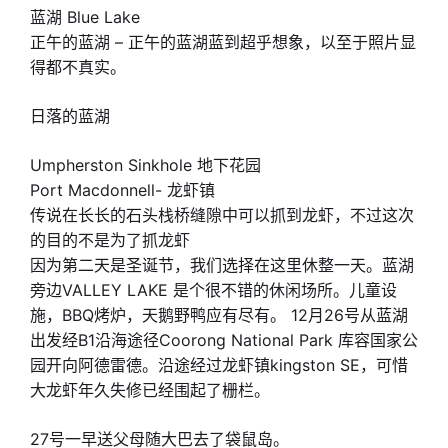
蓝湖 Blue Lake
正午的蓝湖 – 正午的蓝湖蓝到超乎想象，以至于照片显
得都不真实。
日落的蓝湖
Umpherston Sinkhole 地下花园
Port Macdonnell- 龙虾镇
传说在长长的石头栈桥缝隙中可以抓到龙虾，不过这次
的目的不是为了抓龙虾
因为第二天是圣诞节，我们选择在这里休整一天。蓝湖
旁边VALLEY LAKE 是个很不错的休闲场所。儿童设
施，BBQ烤炉，天鹅野鸭应有尽有。 12月26号从蓝湖
出发经B1沿海途径Coorong National Park 库容国家公
园开向阿德雷德。沿途经过龙虾镇kingston SE，可惜
大龙虾年久失修已经围起了栅栏。
27号一早送父母随大巴去了袋鼠岛。