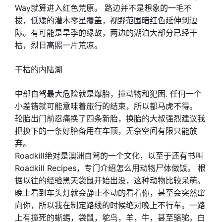
Way就算进入红色荒原。 路边并不是想象的一毛不
拔，低矮的灌木零星覆盖，视野范围暗红色延伸到边
际。有可能是旱季的缘故，两边的湖泊大部分已经干
枯，烈日高照一片荒凉。
干枯的内陆湖
中部自驾最大危险就是爆胎，撞动物和犯困. 任何一个
小差错就可能意味着旅行的结束，所以都马虎不得。
轮胎出门前忍痛换了四条新胎，换胎的大叔强烈建议我
把换下的一条好胎备用在车顶，无奈空间有限只能放
弃。
Roadkill绝对是澳洲自驾的一个文化，以至于还有书叫
Roadkill Recipes，专门介绍怎么用动物尸体做饭。 根
据以往的经验黑天袋鼠开始出没，这种动物比较呆萌。
晚上看到车头灯就会静止不动的看着你，甚至会突然窜
向你，所以我在制定路线的时候绝对晚上不行车。一路
上有撞死的蜥蜴，袋鼠，鸵鸟，羊，牛，甚至骆驼。白