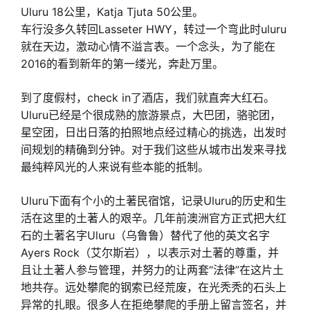
Uluru 18公里，Katja Tjuta 50公里。
车行没多久转回Lasseter HWY，转过一个弯此时uluru
就在天边，激动心情不溢言表。一个念头，为了能在
2016的看到新年的第一缕光，奔赴万里。
到了度假村，check in了酒店，我们就直奔大红石。
Uluru已经是个很成熟的旅游景点，大巴团，骆驼团，
星空团，日出日落的拍照地点经过精心的挑选，出发时
间规划的精确到分钟。对于我们这些从城市出发来寻找
最纯粹风光的人来说有些本能的抵制。
Uluru下面有个小的土著民宿馆，记录Uluru的历史和生
活在这里的土著人的艰辛。几年前澳洲官方正式把大红
石的土著名字Uluru（乌鲁鲁）替代了他的英文名字
Ayers Rock（艾尔斯岩），以表示对土著的尊重，并
且让土著人参与管理，并努力的让两套“法律”在这片土
地共存。远处攀爬的钢索已经荒废，在光秃秃的石头上
异常的扎眼。很多人在拒绝攀爬的手册上留言签名，并