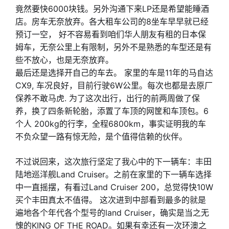
竟然要快6000块钱。另外沟通下来LP还是希望能睡酒
店。房车无奈放弃。各大租车公司的8坐车早早就已经
预订一空， 好不容易看到咱们华人朋友有租的日本保
姆车，无奈公里上有限制，另外不是熟悉的车型还是有
些不放心，也是无奈放弃。
最后还是选择开自己的车去。 家里的车是11年的马自达
CX9, 车况良好，目前行驶6W公里。每次也都是去原厂
保养不敢马虎. 为了这次出行，出行的前两周做了保
养，换了四条新轮胎，添置了车顶的网筐和车顶包。6
个人 200kg的行李，全程6800km，事实证明我的车
不负众望一路有惊无险，是个值得信赖的伙伴。
不过说回来，这次旅行坚定了我心中的下一辆车：丰田
陆地巡洋舰Land Cruiser。之前在家里的下一辆车选择
中一直摇摆，有看过Land Cruiser 200，总觉得快10W
买个丰田真太不值得。 这次进到中部看到最多的就是
遍地各个年代各个型号的land Cruiser，确实是当之无
愧的KING OF THE ROAD。如果有幸还有一次环澳之