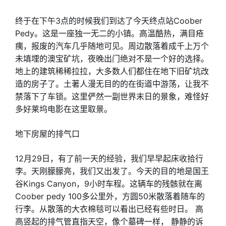
终于在下午3点的时候我们到达了今天终点站Coober
Pedy。这是一座独一无二的小镇。高温酷热，满目疮
痍，报废的汽车几乎随地可见。周边散落着成千上万个
未填埋的澳宝矿坑，夜晚出门绝对不是一个好的选择。
地上的建筑稀稀拉拉，大多数人们都住在地下旧矿坑改
造的房子了。土著人漫无目的的在街道中游荡，让我不
禁落下了车锁。这里俨然一副世界末日的景象，难怪好
多好莱坞电影在这里取景。
地下房屋的排气口
12月29日，有了前一天的经验，我们早早起床收拾行
李。天刚朦朦亮，我们又出发了。今天的目的地是国王
谷Kings Canyon，9小时车程。这辆车的残骸就在离
Coober pedy 100多公里外，方圆50米散落着随车的
行李。从散落的大衣棉毯可以看出已经有些时日。 高
高竖起的排气管直指天空，像个墓碑一样， 静静的诉