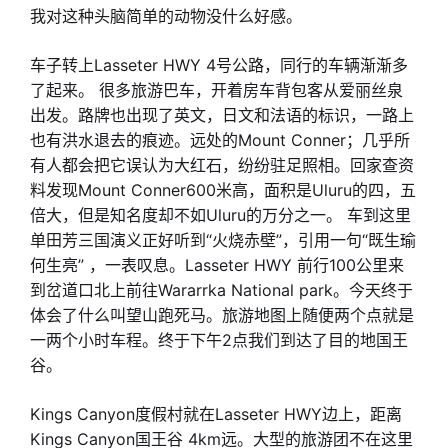
我对这种头脑简单的动物没什么好感。
车子转上Lasseter HWY 4号公路，同行的车辆渐渐多
了起来。 很多旅游巴车，开着房车背包客从爱丽丝泉
出发。路牌也出现了英文，日文和法语的标识，一路上
也有洪水退去的痕迹。远处的Mount Conner；几乎所
有人都会把它误认为大红石，纷纷驻足照相。回家查资
料发现Mount Conner600米高，面积是Uluru的四，五
倍大，但是知名度却不如Uluru的万分之一。 车到这里
单田芳三国演义正好听到“火烧赤壁”，引用一句“既生瑜
何生亮” ，一表叹息。Lasseter HWY 前行100公里来
到岔道口北上前往Wararrka National park。今天终于
体会了什么叫望山跑死马。旅游地图上随便两个点就是
一两个小时车程。终于下午2点我们到达了目的地国王
谷。
Kings Canyon度假村就在Lasseter HWY边上，距离
Kings Canyon国王谷 4km远。大型的旅游团不在这里