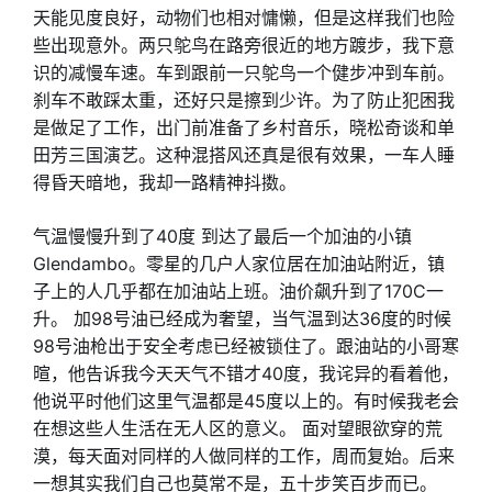
天能见度良好，动物们也相对慵懒，但是这样我们也险
些出现意外。两只鸵鸟在路旁很近的地方踱步，我下意
识的减慢车速。车到跟前一只鸵鸟一个健步冲到车前。
刹车不敢踩太重，还好只是擦到少许。为了防止犯困我
是做足了工作，出门前准备了乡村音乐，晓松奇谈和单
田芳三国演艺。这种混搭风还真是很有效果，一车人睡
得昏天暗地，我却一路精神抖擞。
气温慢慢升到了40度 到达了最后一个加油的小镇
Glendambo。零星的几户人家位居在加油站附近，镇
子上的人几乎都在加油站上班。油价飙升到了170C一
升。 加98号油已经成为奢望，当气温到达36度的时候
98号油枪出于安全考虑已经被锁住了。跟油站的小哥寒
暄，他告诉我今天天气不错才40度，我诧异的看着他，
他说平时他们这里气温都是45度以上的。有时候我老会
在想这些人生活在无人区的意义。 面对望眼欲穿的荒
漠，每天面对同样的人做同样的工作，周而复始。后来
一想其实我们自己也莫常不是，五十步笑百步而已。