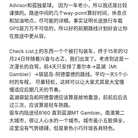
Advisor和孤独星球。 因为一车老小，所以我还是比较
谨慎的。路途中间的几个way-point算好时间，休息点
和加油地点，尽可能的详细。事实证明长途旅行车载
GPS是万万不可信的，所以好的前期路线计划好会让你
在旅途中更从容。
Check List上的东西一个个被打勾装车，终于15年的12
月24日伴随着兴奋与忐忑，我们出发了。考虑到这是一
次漫长的自驾，前4天只安排了墨尔本->蓝湖（Mt
Gambier）->袋鼠岛-阿德雷德的路线。平均一天5个小
时的车程， 尽量轻松，这样可以让大家尤其是大宝慢
慢适应后期几天的节奏。
蓝湖袋鼠岛和阿德雷德应该算是故地重游，前前后后去
过三次，应该算是轻车熟路。
驱车内陆途径B160 直到蓝湖MT Gambier。南澳第二
大城市，很让人心水的一个城市。城市虽小五脏俱全，
这里没有气势磅礴，但是景色小巧玲珑各具特色。