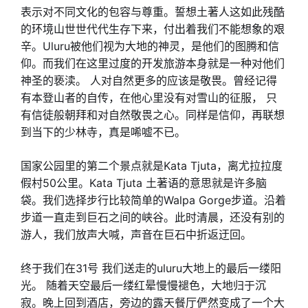
表示对不同文化的包容与尊重。誓想土著人这如此残酷
的环境山世世代代生存下来，付出着我们不能想象的艰
辛。Uluru被他们视为大地的神灵，是他们的图腾和信
仰。而我们在这里过度的开发旅游本身就是一种对他们
神圣的亵渎。 人对自然更多的应该是敬畏。曾经记得
有本登山者的自传，在他心里没有对雪山的征服， 只
有信徒般朝拜和对自然敬畏之心。同样是信仰，再联想
到当下的少林寺，真是唏嘘不已。
国家公园里的第二个景点就是Kata Tjuta，离尤拉拉度
假村50公里。Kata Tjuta 土著语的意思就是许多脑
袋。我们选择步行比较简单的Walpa Gorge步道。沿着
步道一直走到巨石之间的峡谷。此时清晨，还没有别的
游人，我们放声大喊，声音在巨石中折返迂回。
终于我们在31号 我们送走的uluru大地上的最后一缕阳
光。 随着天空最后一缕红晕慢慢褪色，大地归于沉
寂。晚上回到酒店，旁边的露天餐厅俨然变成了一个大