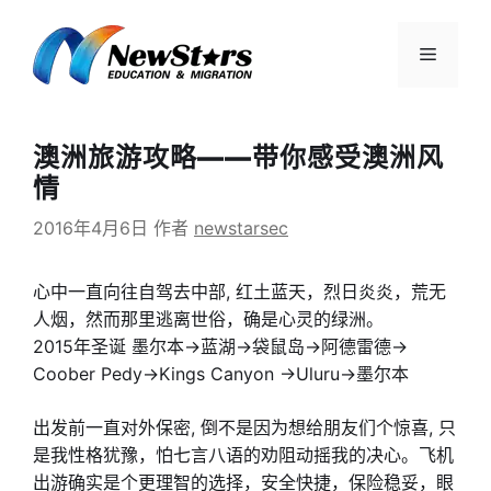
跳
至
菜
内
容
单
澳洲旅游攻略——带你感受澳洲风
情
2016年4月6日
作者
newstarsec
心中一直向往自驾去中部, 红土蓝天，烈日炎炎，荒无
人烟，然而那里逃离世俗，确是心灵的绿洲。
2015年圣诞 墨尔本->蓝湖->袋鼠岛->阿德雷德->
Coober Pedy->Kings Canyon ->Uluru->墨尔本
出发前一直对外保密, 倒不是因为想给朋友们个惊喜, 只
是我性格犹豫，怕七言八语的劝阻动摇我的决心。飞机
出游确实是个更理智的选择，安全快捷，保险稳妥，眼