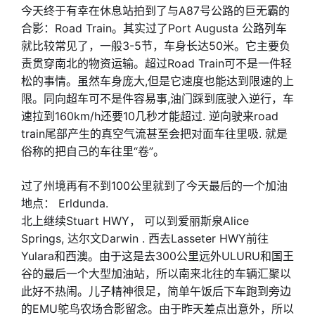
今天终于有幸在休息站拍到了与A87号公路的巨无霸的
合影：Road Train。其实过了Port Augusta 公路列车
就比较常见了，一般3-5节，车身长达50米。它主要负
责贯穿南北的物资运输。超过Road Train可不是一件轻
松的事情。虽然车身庞大,但是它速度也能达到限速的上
限。同向超车可不是件容易事,油门踩到底驶入逆行，车
速拉到160km/h还要10几秒才能超过. 逆向驶来road
train尾部产生的真空气流甚至会把对面车往里吸. 就是
俗称的把自己的车往里“卷”。
过了州境再有不到100公里就到了今天最后的一个加油
地点： Erldunda.
北上继续Stuart HWY， 可以到爱丽斯泉Alice
Springs, 达尔文Darwin . 西去Lasseter HWY前往
Yulara和西澳。由于这是去300公里远外ULURU和国王
谷的最后一个大型加油站，所以南来北往的车辆汇聚以
此好不热闹。儿子精神很足，简单午饭后下车跑到旁边
的EMU鸵鸟农场合影留念。由于昨天差点出意外，所以