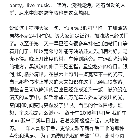
party，live music， 啤酒，澳洲烧烤，还有躁动的人
群，原来中部的跨年夜也是这么热闹。
说道这里提醒大家一句，Yulara度假村里唯一的加油站
居然不是24小时的。等大家酒足饭饱，加油站已经关门
了。以至于第二天一早已经有很多车排在加油站门口等
着开门了，所以荒郊野外能有油站还是先加满为好，马
虎不得。晚上开出度假村，车停到路旁。在远离光污染
的地方，黑漆漆的伸手不见五指，星空格外的夺目。银
河此时格外清晰，在黑幕上勾出一道宽窄不一的光带。
自己那些书本上学来的天文知识在这里已经显得贫瘠，
那些自己可以辨识的星座已经变成沧海一簇，被淹没在
漫天的星宇中。仰望那些几万光年以外星球发出的光，
空间和时间变得突然没了界限。自己的什么目标，理
想，主义都是那么渺小。 终于在2016年1月1号 我们在
uluru迎来了新年日出，看着太阳缓缓升起，大地复
苏。 一车人喜形于色，更像是艰辛耕作后丰收的那种
喜悦和满足。 为了这缕阳光我们奔波千里，此时心愿