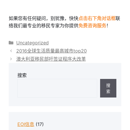
如果您有任何疑问，别犹豫，快快
点击右下角对话框
联
络我们最专业的移民专家为你提供
免费咨询服务
！
分
Uncategorized
类
2016全球生活质量最高城市top20
澳大利亚移民部吁签证程序大改革
搜索
搜
索
EOI信息
(17)