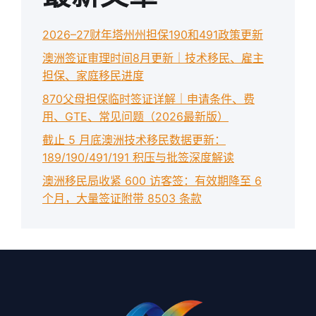
2026–27财年塔州州担保190和491政策更新
澳洲签证审理时间8月更新｜技术移民、雇主
担保、家庭移民进度
870父母担保临时签证详解｜申请条件、费
用、GTE、常见问题（2026最新版）
截止 5 月底澳洲技术移民数据更新：
189/190/491/191 积压与批签深度解读
澳洲移民局收紧 600 访客签：有效期降至 6
个月，大量签证附带 8503 条款