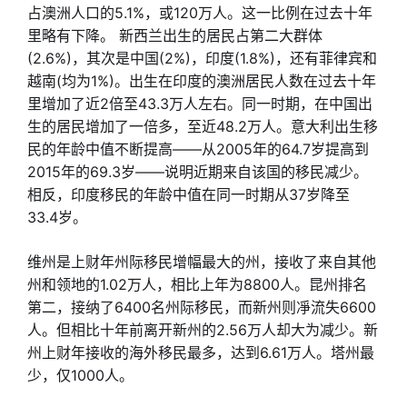
占澳洲人口的5.1%，或120万人。这一比例在过去十年
里略有下降。 新西兰出生的居民占第二大群体
(2.6%)，其次是中国(2%)，印度(1.8%)，还有菲律宾和
越南(均为1%)。出生在印度的澳洲居民人数在过去十年
里增加了近2倍至43.3万人左右。同一时期，在中国出
生的居民增加了一倍多，至近48.2万人。意大利出生移
民的年龄中值不断提高——从2005年的64.7岁提高到
2015年的69.3岁——说明近期来自该国的移民减少。
相反，印度移民的年龄中值在同一时期从37岁降至
33.4岁。
维州是上财年州际移民增幅最大的州，接收了来自其他
州和领地的1.02万人，相比上年为8800人。昆州排名
第二，接纳了6400名州际移民，而新州则凈流失6600
人。但相比十年前离开新州的2.56万人却大为减少。新
州上财年接收的海外移民最多，达到6.61万人。塔州最
少，仅1000人。