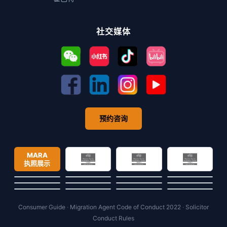
社交媒体
预约咨询
MARA
执照展示
Consumer Guide
·
Migration Agent Code of Conduct 2022
·
Solicitor
Conduct Rules