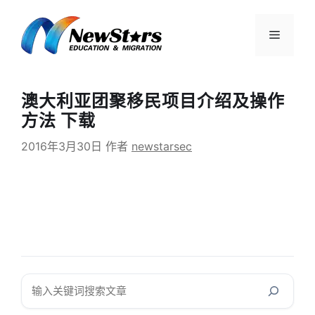
跳
至
菜
内
容
单
澳大利亚团聚移民项目介绍及操作
方法 下载
2016年3月30日
作者
newstarsec
搜
索