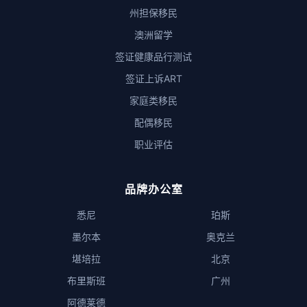
州担保移民
澳洲留学
签证健康品行测试
签证上诉ART
家庭类移民
配偶移民
职业评估
品牌办公室
悉尼
珀斯
墨尔本
奥克兰
堪培拉
北京
布里斯班
广州
阿德莱德