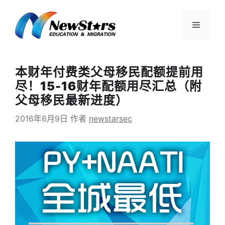
跳
至
菜
内
容
单
本财年付费类父母移民配额提前用
尽！15-16财年配额用尽汇总（附
父母移民最新进度）
2016年6月9日
作者
newstarsec