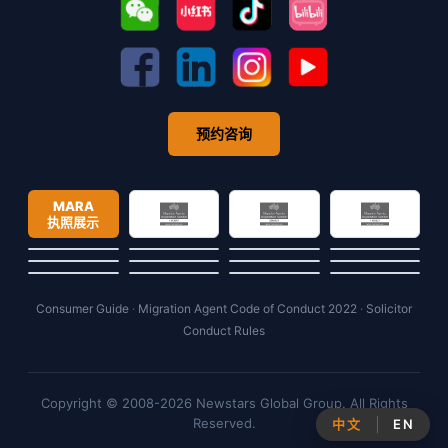
预约咨询
MARA
执照展示
Consumer Guide
·
Migration Agent Code of Conduct 2022
·
Solicitor
Conduct Rules
Copyright © 2008-2026 Newstars Global Group. All Rights
Reserved.
中文
EN