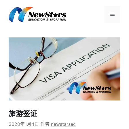
跳
至
菜
内
容
单
旅游签证
2020年1月4日
作者
newstarsec