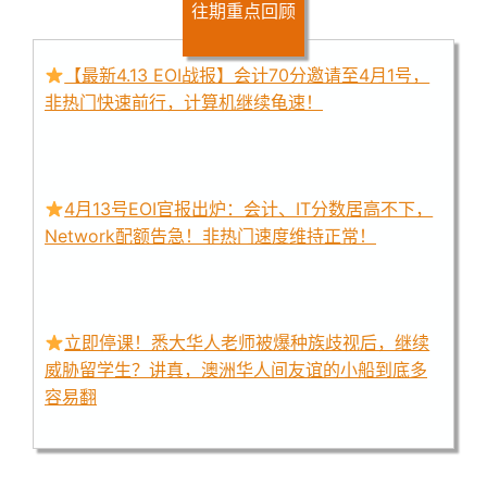
往期重点回顾
【最新4.13 EOI战报】会计70分邀请至4月1号，
非热门快速前行，计算机继续龟速！
4月13号EOI官报出炉：会计、IT分数居高不下，
Network配额告急！非热门速度维持正常！
立即停课！悉大华人老师被爆种族歧视后，继续
威胁留学生？讲真，澳洲华人间友谊的小船到底多
容易翻