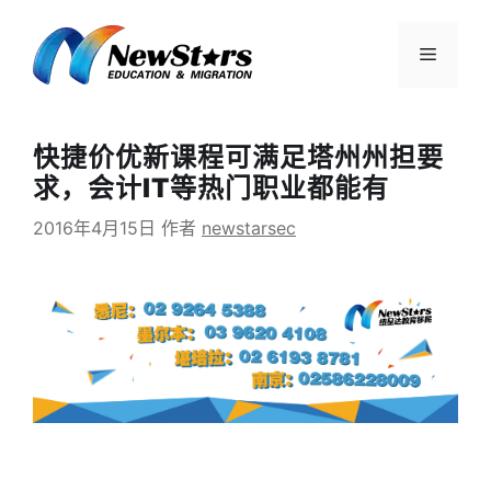
跳
至
菜
内
容
单
快捷价优新课程可满足塔州州担要
求，会计IT等热门职业都能有
2016年4月15日
作者
newstarsec