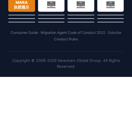
MARA
执照展示
Consumer Guide
·
Migration Agent Code of Conduct 2022
·
Solicitor
Conduct Rules
Copyright © 2008-2026 Newstars Global Group. All Rights
Reserved.