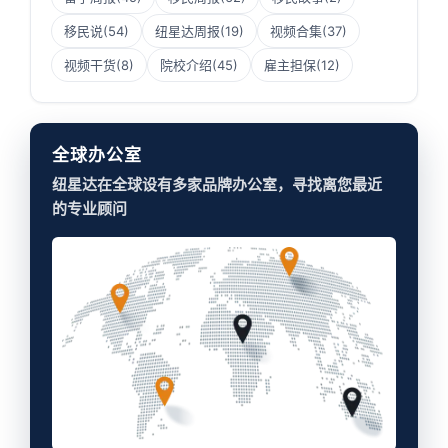
移民说
(54)
纽星达周报
(19)
视频合集
(37)
视频干货
(8)
院校介绍
(45)
雇主担保
(12)
全球办公室
纽星达在全球设有多家品牌办公室，寻找离您最近
的专业顾问