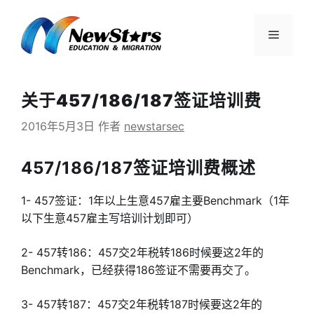
跳
至
菜
内
容
单
关于457/186/187签证培训费
2016年5月3日
作者
newstarsec
457/186/187签证培训费概述
1- 457签证：1年以上生意457雇主要Benchmark（1年
以下生意457雇主写培训计划即可）
2- 457转186：457交2年税转186时候要这2年的
Benchmark，已经获得186签证不需要再交了。
3- 457转187：457交2年税转187时候要这2年的