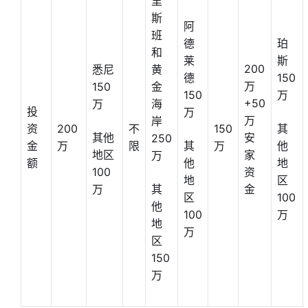
里
斯
阿
班
德
珀
和
莱
斯
200
悉尼
黄
德
150
万
150
金
150
万
+50
万
海
投
万
万
岸
资
200
不
150
其
其他
安
250
金
万
限
其
万
他
地区
家
万
额
他
地
100
资
地
区
万
其
金
区
100
他
100
万
地
万
区
150
万