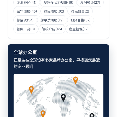
澳洲移民
(41)
澳洲移民要知道
(19)
澳洲签证
(27)
留学周报
(45)
移民周报
(62)
移民故事
(2)
移民说
(54)
纽星达周报
(19)
视频合集
(37)
视频干货
(8)
院校介绍
(45)
雇主担保
(12)
全球办公室
纽星达在全球设有多家品牌办公室，寻找离您最近
的专业顾问