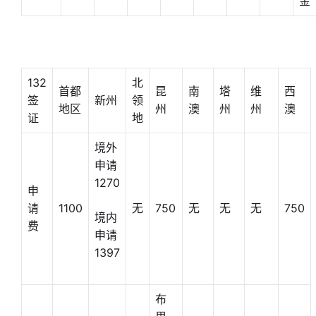
金
132
北
首都
昆
南
塔
维
西
签
新州
领
地区
州
澳
州
州
澳
证
地
境外
申请
1270
申
请
1100
无
750
无
无
无
750
境内
费
申请
1397
布