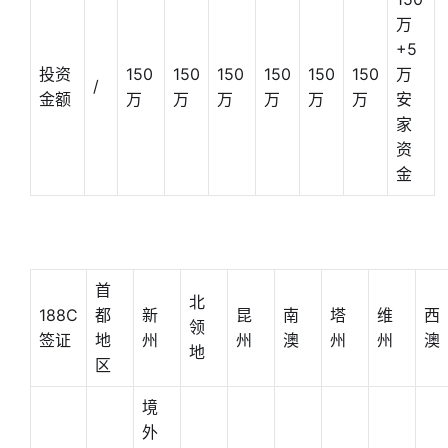
万
+5
投资
150
150
150
150
150
150
万
/
金额
万
万
万
万
万
万
安
家
资
金
首
北
188C
都
新
昆
南
塔
维
西
领
签证
地
州
州
澳
州
州
澳
地
区
境
外