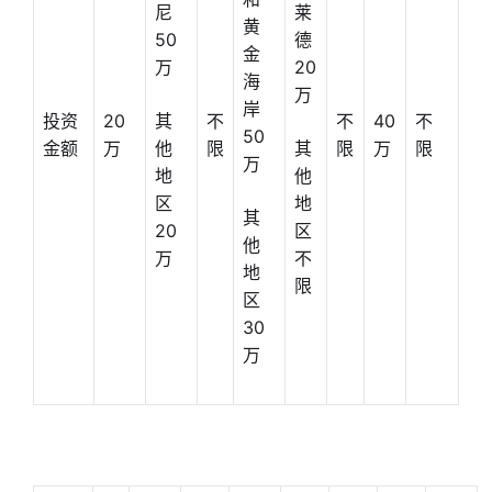
尼
莱
黄
50
德
金
万
20
海
万
岸
投资
20
其
不
不
40
不
50
金额
万
他
限
其
限
万
限
万
地
他
区
地
其
20
区
他
万
不
地
限
区
30
万