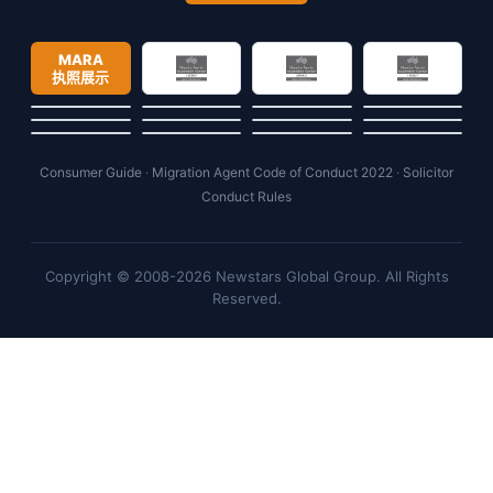
MARA
执照展示
Consumer Guide
·
Migration Agent Code of Conduct 2022
·
Solicitor
Conduct Rules
Copyright © 2008-2026 Newstars Global Group. All Rights
Reserved.