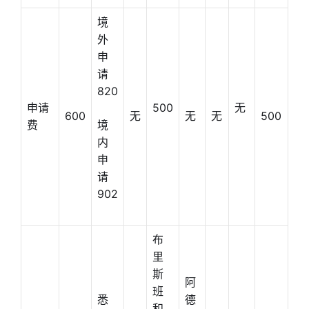
境
外
申
请
820
申请
500
无
600
无
无
无
500
费
境
内
申
请
902
布
里
斯
阿
班
悉
德
和