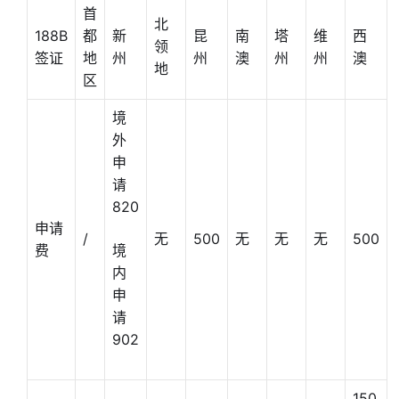
首
北
188B
都
新
昆
南
塔
维
西
领
签证
地
州
州
澳
州
州
澳
地
区
境
外
申
请
820
申请
/
无
500
无
无
无
500
费
境
内
申
请
902
150