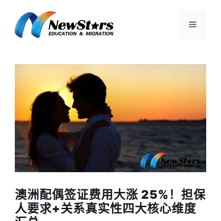
跳
至
菜
内
容
单
澳洲配偶签证费用大涨 25%！担保
人要求+关系真实性四大核心维度