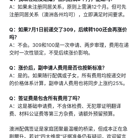
A：如果未注册同居关系，原则上需满12个月。但可先
注册同居关系（澳洲各州均可），立即满足时间要求。
Q：如果7月1日前递交了309，后续转100还会再涨价
吗？
A：不会。309和100是一次申请、两步审理，费用在递
交时一次性锁定，不受后续涨价影响。
Q：涨价后，副申请人费用是否也按新标准？
A：是的。如果随行配偶或子女，所有费用均按递交时
的价格体系计算，副申请人费用也将同步上涨约25%。
Q：签证费是包含所有费用了吗？
A：这是基础申请费，不含体检费、无犯罪证明翻译
费、材料公证费等第三方杂费，请额外预留预算。
澳洲配偶签证是家庭团聚最温暖的桥梁，但成本正在急
剧攀升。若对“四大维度”证据准备仍有疑问，欢迎留言