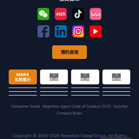
预约咨询
MARA
执照展示
Consumer Guide
·
Migration Agent Code of Conduct 2022
·
Solicitor
Conduct Rules
Copyright © 2008-2026 Newstars Global Group. All Rights