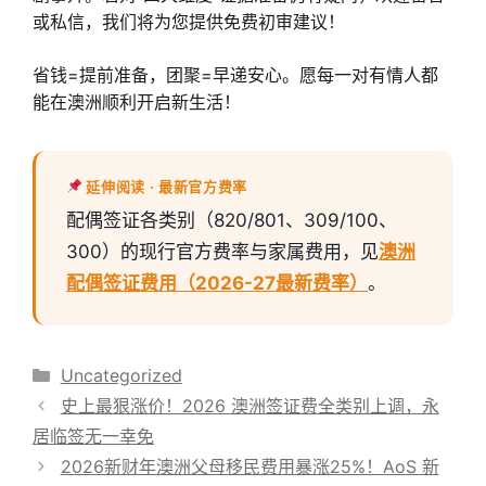
或私信，我们将为您提供免费初审建议！
省钱=提前准备，团聚=早递安心。愿每一对有情人都
能在澳洲顺利开启新生活！
延伸阅读 · 最新官方费率
配偶签证各类别（820/801、309/100、
300）的现行官方费率与家属费用，见
澳洲
配偶签证费用（2026-27最新费率）
。
分
Uncategorized
类
史上最狠涨价！2026 澳洲签证费全类别上调，永
居临签无一幸免
2026新财年澳洲父母移民费用暴涨25%！AoS 新