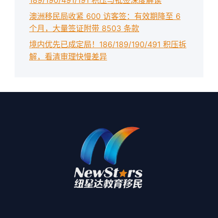
澳洲移民局收紧 600 访客签：有效期降至 6
个月，大量签证附带 8503 条款
境内优先已成定局！186/189/190/491 积压拆
解，看清审理快慢差异