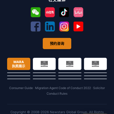
预约咨询
MARA
执照展示
Consumer Guide
·
Migration Agent Code of Conduct 2022
·
Solicitor
Conduct Rules
Copyright © 2008-2026 Newstars Global Group. All Rights