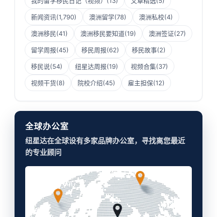
我的留学移民日记（视频）
(13)
文章精选
(5)
新闻资讯
(1,790)
澳洲留学
(78)
澳洲私校
(4)
澳洲移民
(41)
澳洲移民要知道
(19)
澳洲签证
(27)
留学周报
(45)
移民周报
(62)
移民故事
(2)
移民说
(54)
纽星达周报
(19)
视频合集
(37)
视频干货
(8)
院校介绍
(45)
雇主担保
(12)
全球办公室
纽星达在全球设有多家品牌办公室，寻找离您最近
的专业顾问