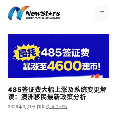
跳
至
菜
内
容
单
485签证费大幅上涨及系统变更解
读：澳洲移民最新政策分析
2026年3月1日
作者
Qiqi CHEN