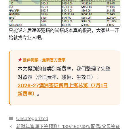
只能说之后递签犯错的试错成本真的很高，大家从一开
始就找专业人吧。
延伸阅读 · 最新官方费率
本文提到的各类别新费率，我们整理了完整
对照表（含旧费率、涨幅、生效日）：
2026-27澳洲签证费用上涨总览（7月1日
新费率）
。
分
Uncategorized
类
新财年澳洲下签预测！189/190/491/配偶/父母签证