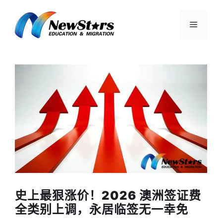
跳
至
菜
内
容
单
史上最狠涨价！2026 澳洲签证费
全类别上调，永居临签无一幸免