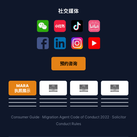
社交媒体
预约咨询
MARA
执照展示
Consumer Guide
·
Migration Agent Code of Conduct 2022
·
Solicitor
Conduct Rules