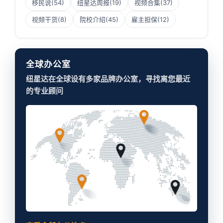
移民说
(54)
纽星达周报
(19)
视频合集
(37)
视频干货
(8)
院校介绍
(45)
雇主担保
(12)
全球办公室
纽星达在全球设有多家品牌办公室，寻找离您最近
的专业顾问