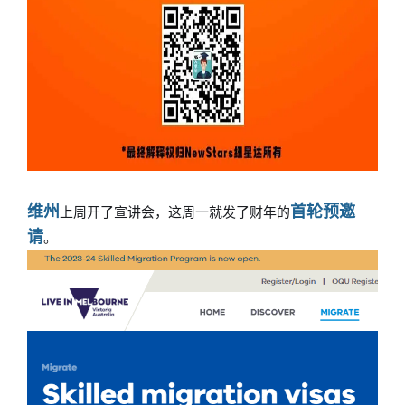
维州
首轮预邀
上周开了宣讲会，这周一就发了财年的
请
。