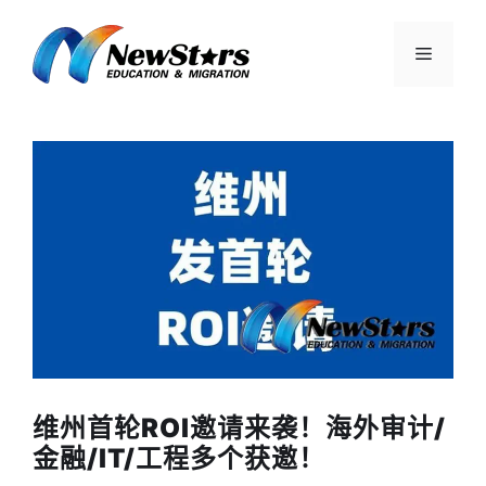
跳
至
菜
内
容
单
维州首轮ROI邀请来袭！海外审计/
金融/IT/工程多个获邀！