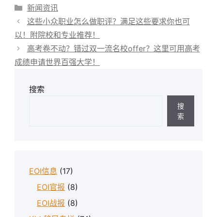
分
新闻资讯
类
这些小众职业怎么做职评？满足这些要求你也可
以！附院校和专业推荐！
高考卷不动？错过双一流名校offer？这里可用高考
成绩申请世界百强大学！
搜索
搜
索
EOI信息
(17)
EOI官报
(8)
EOI战报
(8)