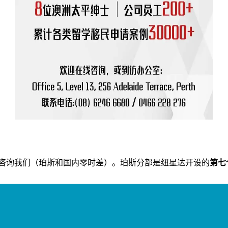
咨询我们（珀斯和国内零时差）。珀斯分部是纽星达开设的
第七