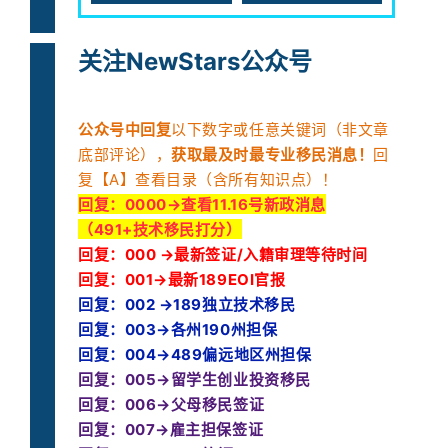
关注NewStars公众号
公众号中回复
以下数字或任意关键词（非文章
底部评论），
获取最及时最专业移民消息！
回
复【A】查看目录（含所有知识点）！
回复：
0000→查看11.16号新政消息
（491+技术移民打分）
回复：000 →最新签证/入籍审理等待时间
回复：001→最新189EOI官报
回复：002 →189独立技术移民
回复：003→各州190州担保
回复：004→489偏远地区州担保
回复：005→留学生创业投资移民
回复：006→父母移民签证
回复：007→雇主担保签证