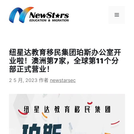
跳
至
菜
内
容
单
纽星达教育移民集团珀斯办公室开
业啦！澳洲第7家，全球第11个分
部正式营业！
2 5 月, 2023
作者
newstarsec