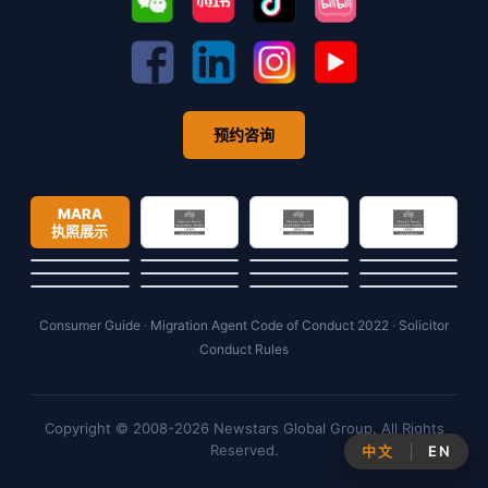
预约咨询
MARA
执照展示
Consumer Guide
·
Migration Agent Code of Conduct 2022
·
Solicitor
Conduct Rules
Copyright © 2008-2026 Newstars Global Group. All Rights
Reserved.
中文
EN