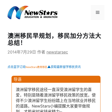
跳
至
菜
内
容
单
澳洲移民早规划，移民加分方法大
总结！
2014年7月29日
作者
newstarsec
▲
点击蓝字订阅
获取最新留学移民资讯
NewStars教育移民
导语
澳洲留学移民途径一直深受澳洲留学生的喜
爱，特别是随着澳洲留学移民政策的放宽，使
得不少澳洲留学生纷纷踏上在当地就业并移民
的道路，NewStars小编提醒大家要早做规
划，才能省时省钱省精力~