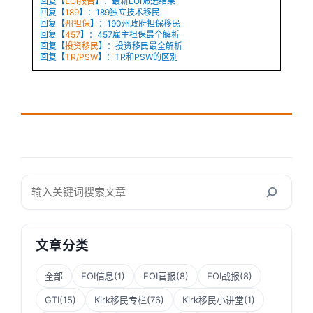
回复【
EOI报告
】：最新EOI筛选结果
回复【
189
】：189独立技术移民
回复【
州担保
】：190州政府担保移民
回复【
457
】：457雇主担保最全解析
回复【
投资移民
】：投资移民最全解析
回复【
TR/PSW
】：TR和PSW的区别
搜
索
文章分类
全部
EOI信息
(1)
EOI官报
(8)
EOI战报
(8)
GTI
(15)
Kirk移民专栏
(76)
Kirk移民小讲堂
(1)