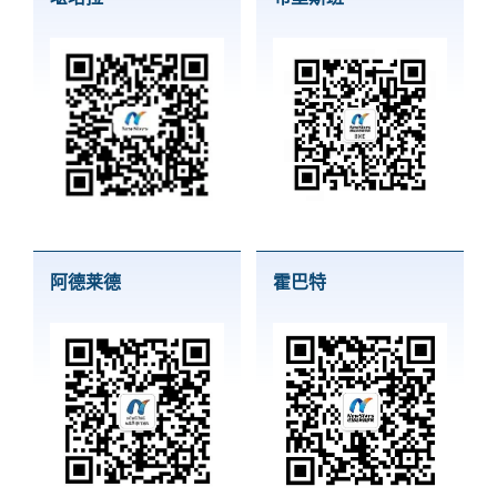
阿德莱德
霍巴特